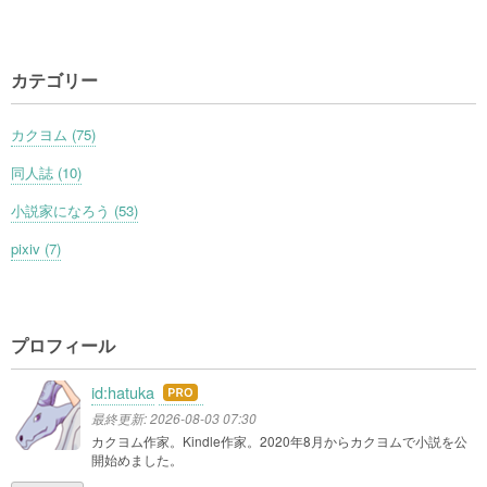
カテゴリー
カクヨム (75)
同人誌 (10)
小説家になろう (53)
pixiv (7)
プロフィール
id:hatuka
はて
なブ
最終更新:
2026-08-03 07:30
ログ
カクヨム作家。Kindle作家。2020年8月からカクヨムで小説を公
開始めました。
Pro