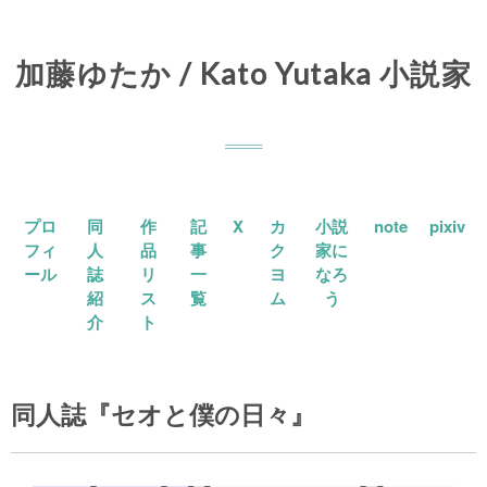
加藤ゆたか / Kato Yutaka 小説家
プロ
同
作
記
X
カ
小説
note
pixiv
フィ
人
品
事
ク
家に
ール
誌
リ
一
ヨ
なろ
紹
ス
覧
ム
う
介
ト
同人誌『セオと僕の日々』